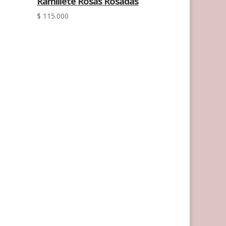
Ramillete Rosas Rosadas
$
115.000