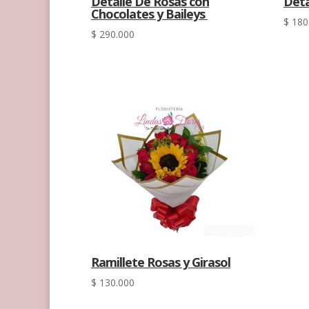
Detalle De Rosas con
Deta
Chocolates y Baileys
$
180
$
290.000
Ramillete Rosas y Girasol
$
130.000