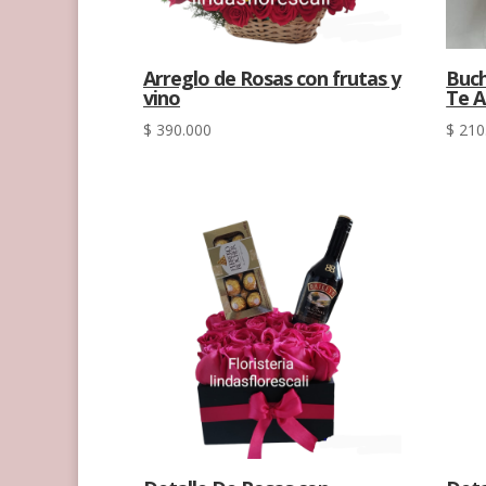
Arreglo de Rosas con frutas y
Buch
vino
Te 
$
390.000
$
210