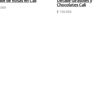
lle de Rosas en Cali
Detalle Girasoles y
Chocolates Cali
.000
$
150.000