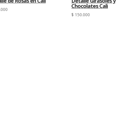
lle de Rosas en Cali
Detalle Girasoles y
Chocolates Cali
.000
$
150.000