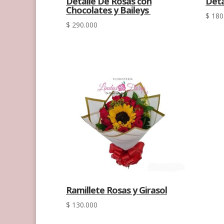
Detalle De Rosas con
Deta
Chocolates y Baileys
$
180
$
290.000
Ramillete Rosas y Girasol
$
130.000