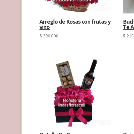
Arreglo de Rosas con frutas y
Buch
vino
Te 
$
390.000
$
210