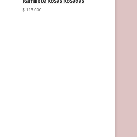
Ramillete Rosas Rosadas
$
115.000