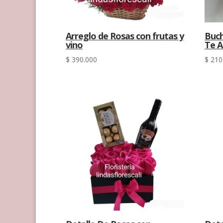
Arreglo de Rosas con frutas y
Buch
vino
Te 
$
390.000
$
210