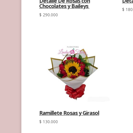
Detalle De Rosas con
Deta
Chocolates y Baileys
$
180
$
290.000
Ramillete Rosas y Girasol
$
130.000