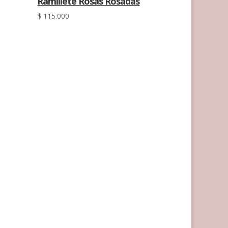
Ramillete Rosas Rosadas
$
115.000