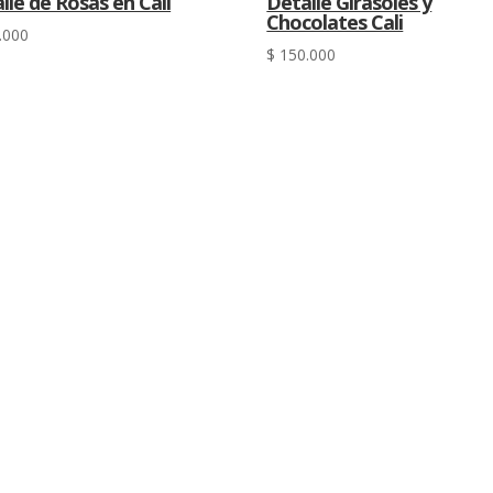
lle de Rosas en Cali
Detalle Girasoles y
Chocolates Cali
.000
$
150.000