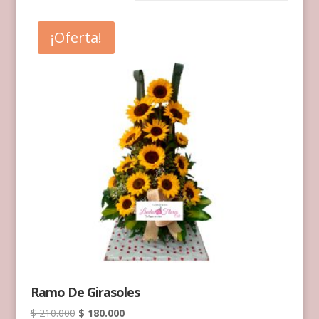
¡Oferta!
Ramo De Girasoles
El
El
$
210.000
$
180.000