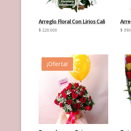
Arreglo Floral Con Lirios Cali
Arre
$
220.000
$
390
¡Oferta!