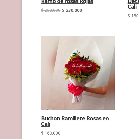
Ramo de rosas Rojas
Deta
Cali
El
El
$
250.000
$
230.000
$
150
precio
precio
original
actual
era:
es:
$ 250.000.
$ 230.000.
Buchon Ramillete Rosas en
Cali
$
160.000