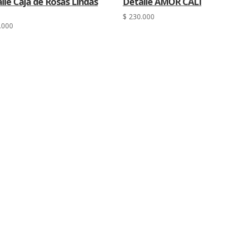
lle Caja de Rosas Lindas
Detalle AMOR CALI
$
230.000
.000