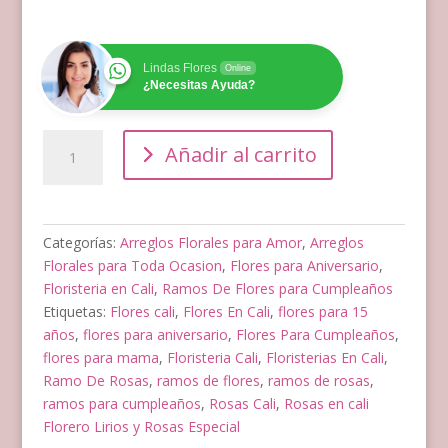
Lindas Flores
Online
¿Necesitas Ayuda?
Florero
Añadir al carrito
Lirios
y
Rosas
Especial
Categorías:
Arreglos Florales para Amor
,
Arreglos
cantidad
Florales para Toda Ocasion
,
Flores para Aniversario
,
Floristeria en Cali
,
Ramos De Flores para Cumpleaños
Etiquetas:
Flores cali
,
Flores En Cali
,
flores para 15
años
,
flores para aniversario
,
Flores Para Cumpleaños
,
flores para mama
,
Floristeria Cali
,
Floristerias En Cali
,
Ramo De Rosas
,
ramos de flores
,
ramos de rosas
,
ramos para cumpleaños
,
Rosas Cali
,
Rosas en cali
Florero Lirios y Rosas Especial