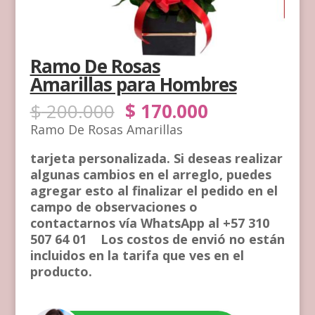
Ramo De Rosas
Amarillas para Hombres
El
El
$
200.000
$
170.000
precio
precio
Ramo De Rosas Amarillas
original
actual
era:
es:
tarjeta personalizada. Si deseas realizar
$ 200.000.
$ 170.000.
algunas cambios en el arreglo, puedes
agregar esto al finalizar el pedido en el
campo de observaciones o
contactarnos vía WhatsApp al +57 310
507 64 01 Los costos de envió no están
incluidos en la tarifa que ves en el
producto.