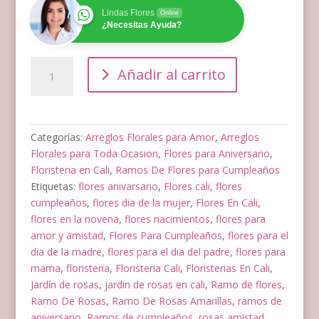
Lindas Flores
Online
¿Necesitas Ayuda?
Ramo
Añadir al carrito
De
Rosas
Amarillas para
Hombres
Categorías:
Arreglos Florales para Amor
,
Arreglos
cantidad
Florales para Toda Ocasion
,
Flores para Aniversario
,
Floristeria en Cali
,
Ramos De Flores para Cumpleaños
Etiquetas:
flores anivarsario
,
Flores cali
,
flores
cumpleaños
,
flores dia de la mujer
,
Flores En Cali
,
flores en la novena
,
flores nacimientos
,
flores para
amor y amistad
,
Flores Para Cumpleaños
,
flores para el
dia de la madre
,
flores para el dia del padre
,
flores para
mama
,
floristeria
,
Floristeria Cali
,
Floristerias En Cali
,
Jardín de rosas
,
jardin de rosas en cali
,
Ramo de flores
,
Ramo De Rosas
,
Ramo De Rosas Amarillas
,
ramos de
aniversario
,
Ramos de cumpleaños
,
rosas amistad
,