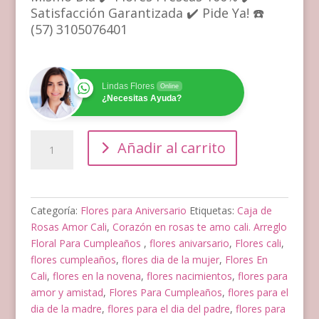
Satisfacción Garantizada ✔️ Pide Ya! ☎️
(57) 3105076401
Lindas Flores
Online
¿Necesitas Ayuda?
Ramo
Añadir al carrito
Redondo
De
Aniversario
cantidad
Categoría:
Flores para Aniversario
Etiquetas:
Caja de
Rosas Amor Cali
,
Corazón en rosas te amo cali. Arreglo
Floral Para Cumpleaños
,
flores anivarsario
,
Flores cali
,
flores cumpleaños
,
flores dia de la mujer
,
Flores En
Cali
,
flores en la novena
,
flores nacimientos
,
flores para
amor y amistad
,
Flores Para Cumpleaños
,
flores para el
dia de la madre
,
flores para el dia del padre
,
flores para