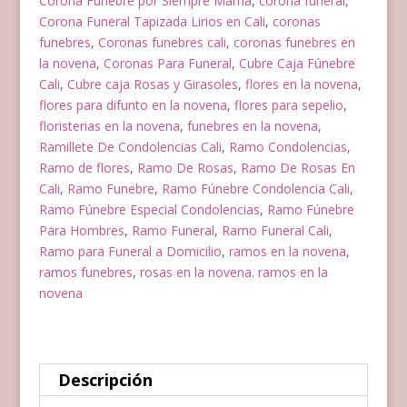
Corona Fúnebre por Siempre Mamá
,
corona funeral
,
Corona Funeral Tapizada Lirios en Cali
,
coronas
funebres
,
Coronas funebres cali
,
coronas funebres en
la novena
,
Coronas Para Funeral
,
Cubre Caja Fúnebre
Cali
,
Cubre caja Rosas y Girasoles
,
flores en la novena
,
flores para difunto en la novena
,
flores para sepelio
,
floristerias en la novena
,
funebres en la novena
,
Ramillete De Condolencias Cali
,
Ramo Condolencias
,
Ramo de flores
,
Ramo De Rosas
,
Ramo De Rosas En
Cali
,
Ramo Funebre
,
Ramo Fúnebre Condolencia Cali
,
Ramo Fúnebre Especial Condolencias
,
Ramo Fúnebre
Para Hombres
,
Ramo Funeral
,
Ramo Funeral Cali
,
Ramo para Funeral a Domicilio
,
ramos en la novena
,
ramos funebres
,
rosas en la novena. ramos en la
novena
Descripción