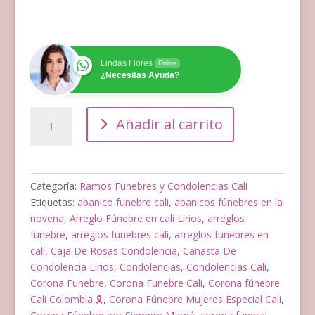
Lindas Flores
Online
¿Necesitas Ayuda?
Corona
Añadir al carrito
fúnebre
Te
Recordaré
cantidad
Categoría:
Ramos Funebres y Condolencias Cali
Etiquetas:
abanico funebre cali
,
abanicos fúnebres en la
novena
,
Arreglo Fúnebre en cali Lirios
,
arreglos
funebre
,
arreglos funebres cali
,
arreglos funebres en
cali
,
Caja De Rosas Condolencia
,
Canasta De
Condolencia Lirios
,
Condolencias
,
Condolencias Cali
,
Corona Funebre
,
Corona Funebre Cali
,
Corona fúnebre
Cali Colombia 🎗️
,
Corona Fúnebre Mujeres Especial Cali
,