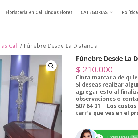
Floristeria en Cali Lindas Flores
CATEGORÍAS
Polític
as Cali
/ Fúnebre Desde La Distancia
Fúnebre Desde La D
$
210.000
Cinta marcada de quien
Si deseas realizar alg
agregar esto al finali
observaciones o conta
507 64 01 Los costos d
tarifa que ves en el p
Lindas Flores
Onli