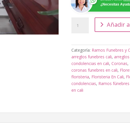
¿Necesitas Ayud
Fúnebre
Añadir a
Desde
La
Distancia
cantidad
Categoría:
Ramos Funebres y C
arreglos funebres cali
,
arreglos
condolencias en cali
,
Coronas
,
coronas funebres en cali
,
Flore
floristeria
,
Floristeria En Cali
,
Fl
condolencias
,
Ramos fúnebres 
en cali