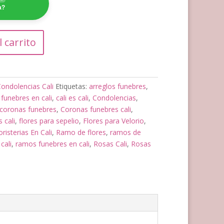
a?
l carrito
ondolencias Cali
Etiquetas:
arreglos funebres
,
 funebres en cali
,
cali es cali
,
Condolencias
,
coronas funebres
,
Coronas funebres cali
,
s cali
,
flores para sepelio
,
Flores para Velorio
,
oristerias En Cali
,
Ramo de flores
,
ramos de
cali
,
ramos funebres en cali
,
Rosas Cali
,
Rosas