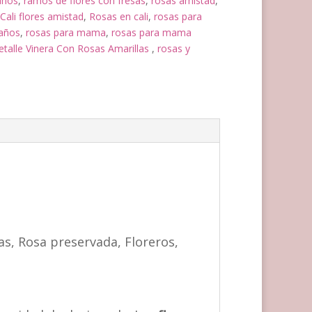
años
,
ramos de flores con fresas
,
rosas amistad
,
Cali flores amistad
,
Rosas en cali
,
rosas para
años
,
rosas para mama
,
rosas para mama
lle Vinera Con Rosas Amarillas
,
rosas y
nas, Rosa preservada, Floreros,