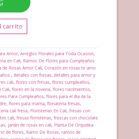
a?
l carrito
para Amor
,
Arreglos Florales para Toda Ocasion
,
eria en Cali
,
Ramos De Flores para Cumpleaños
a de Rosas Amor Cali
,
Corazón en rosas te amo
leaños
,
detalles con fresas
,
detalles para amor y
res cali
,
flores con fresas
,
flores cumpleaños
,
 Cali
,
flores en la novena
,
flores nacimientos
,
ores Para Cumpleaños
,
flores para el dia de la
adre
,
flores para mama
,
floriateria fresas
,
teria cali fresa
,
Floristerias En Cali
,
fresas con
es cali
,
fresas floristerias
,
frescas con chocolate
sas
,
jardin de rosas en cali
,
Planta De Orquidea
o de flores
,
Ramo De Rosas
,
ramos de