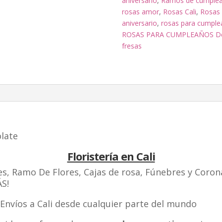
aniversario
,
Ramos de cumple
rosas amor
,
Rosas Cali
,
Rosas 
aniversario
,
rosas para cumple
ROSAS PARA CUMPLEAÑOS Deta
fresas
olate
Floristería en Cali
rales, Ramo De Flores, Cajas de rosa, Fúnebres y Coro
S!
 Envíos a Cali desde cualquier parte del mundo