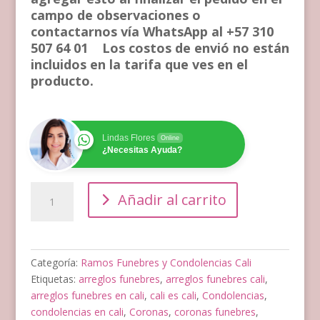
campo de observaciones o
contactarnos vía WhatsApp al +57 310
507 64 01 Los costos de envió no están
incluidos en la tarifa que ves en el
producto.
Lindas Flores
Online
¿Necesitas Ayuda?
Corona
Añadir al carrito
Fúnebre
Economica
cantidad
Categoría:
Ramos Funebres y Condolencias Cali
Etiquetas:
arreglos funebres
,
arreglos funebres cali
,
arreglos funebres en cali
,
cali es cali
,
Condolencias
,
condolencias en cali
,
Coronas
,
coronas funebres
,