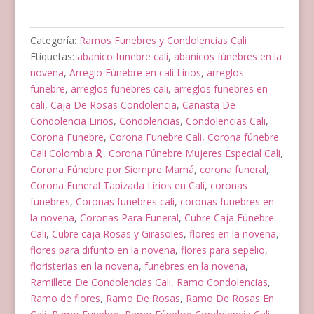
En
Corazón
cantidad
Categoría:
Ramos Funebres y Condolencias Cali
Etiquetas:
abanico funebre cali
,
abanicos fúnebres en la
novena
,
Arreglo Fúnebre en cali Lirios
,
arreglos
funebre
,
arreglos funebres cali
,
arreglos funebres en
cali
,
Caja De Rosas Condolencia
,
Canasta De
Condolencia Lirios
,
Condolencias
,
Condolencias Cali
,
Corona Funebre
,
Corona Funebre Cali
,
Corona fúnebre
Cali Colombia 🎗️
,
Corona Fúnebre Mujeres Especial Cali
,
Corona Fúnebre por Siempre Mamá
,
corona funeral
,
Corona Funeral Tapizada Lirios en Cali
,
coronas
funebres
,
Coronas funebres cali
,
coronas funebres en
la novena
,
Coronas Para Funeral
,
Cubre Caja Fúnebre
Cali
,
Cubre caja Rosas y Girasoles
,
flores en la novena
,
flores para difunto en la novena
,
flores para sepelio
,
floristerias en la novena
,
funebres en la novena
,
Ramillete De Condolencias Cali
,
Ramo Condolencias
,
Ramo de flores
,
Ramo De Rosas
,
Ramo De Rosas En