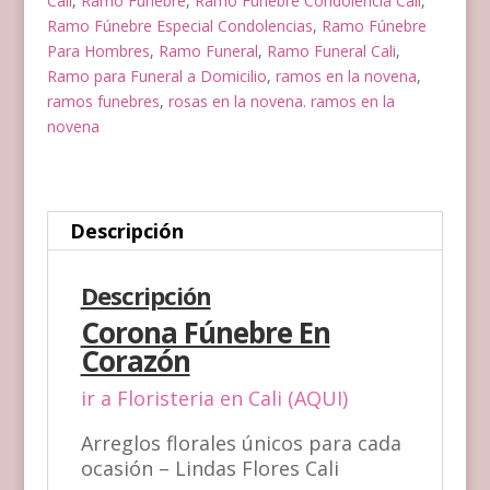
Cali
,
Ramo Funebre
,
Ramo Fúnebre Condolencia Cali
,
Ramo Fúnebre Especial Condolencias
,
Ramo Fúnebre
Para Hombres
,
Ramo Funeral
,
Ramo Funeral Cali
,
Ramo para Funeral a Domicilio
,
ramos en la novena
,
ramos funebres
,
rosas en la novena. ramos en la
novena
Descripción
Descripción
Corona Fúnebre En
Corazón
ir a Floristeria en Cali (AQUI)
Arreglos florales únicos para cada
ocasión – Lindas Flores Cali