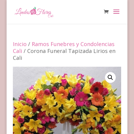
Inicio
/
Ramos Funebres y Condolencias
Cali
/ Corona Funeral Tapizada Lirios en
Cali