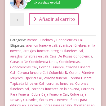
¿Necesitas Ayuda?
Corona
Añadir al carrito
Funeral
Tapizada
Lirios
en
Categoría:
Ramos Funebres y Condolencias Cali
Cali
Etiquetas:
abanico funebre cali
,
abanicos fúnebres en la
cantidad
novena
,
arreglos funebre
,
arreglos funebres cali
,
arreglos funebres en cali
,
Caja De Rosas Condolencia
,
Canasta De Condolencia Lirios
,
Condolencias
,
Condolencias Cali
,
Corona Funebre
,
Corona Funebre
Cali
,
Corona fúnebre Cali Colombia 🎗️
,
Corona Fúnebre
Mujeres Especial Cali
,
corona funeral
,
Corona Funeral
Tapizada Lirios en Cali
,
coronas funebres
,
Coronas
funebres cali
,
coronas funebres en la novena
,
Coronas
Para Funeral
,
Cubre Caja Fúnebre Cali
,
Cubre caja
Rosas y Girasoles
,
flores en la novena
,
flores para
difunto en la novena
,
flores para sepelio
,
floristerias en