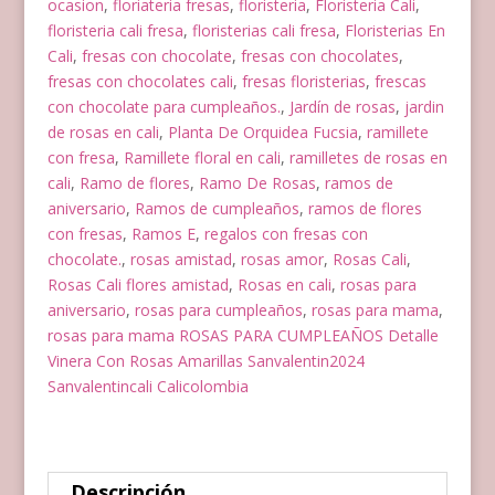
ocasion
,
floriateria fresas
,
floristeria
,
Floristeria Cali
,
floristeria cali fresa
,
floristerias cali fresa
,
Floristerias En
Cali
,
fresas con chocolate
,
fresas con chocolates
,
fresas con chocolates cali
,
fresas floristerias
,
frescas
con chocolate para cumpleaños.
,
Jardín de rosas
,
jardin
de rosas en cali
,
Planta De Orquidea Fucsia
,
ramillete
con fresa
,
Ramillete floral en cali
,
ramilletes de rosas en
cali
,
Ramo de flores
,
Ramo De Rosas
,
ramos de
aniversario
,
Ramos de cumpleaños
,
ramos de flores
con fresas
,
Ramos E
,
regalos con fresas con
chocolate.
,
rosas amistad
,
rosas amor
,
Rosas Cali
,
Rosas Cali flores amistad
,
Rosas en cali
,
rosas para
aniversario
,
rosas para cumpleaños
,
rosas para mama
,
rosas para mama ROSAS PARA CUMPLEAÑOS Detalle
Vinera Con Rosas Amarillas Sanvalentin2024
Sanvalentincali Calicolombia
Descripción