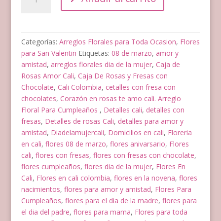
Modernas
para
Mujer
en
Categorías:
Arreglos Florales para Toda Ocasion
,
Flores
Cali
para San Valentin
Etiquetas:
08 de marzo
,
amor y
cantidad
amistad
,
arreglos florales dia de la mujer
,
Caja de
Rosas Amor Cali
,
Caja De Rosas y Fresas con
Chocolate
,
Cali Colombia
,
cetalles con fresa con
chocolates
,
Corazón en rosas te amo cali. Arreglo
Floral Para Cumpleaños
,
Detalles cali
,
detalles con
fresas
,
Detalles de rosas Cali
,
detalles para amor y
amistad
,
Diadelamujercali
,
Domicilios en cali
,
Floreria
en cali
,
flores 08 de marzo
,
flores anivarsario
,
Flores
cali
,
flores con fresas
,
flores con fresas con chocolate
,
flores cumpleaños
,
flores dia de la mujer
,
Flores En
Cali
,
Flores en cali colombia
,
flores en la novena
,
flores
nacimientos
,
flores para amor y amistad
,
Flores Para
Cumpleaños
,
flores para el dia de la madre
,
flores para
el dia del padre
,
flores para mama
,
Flores para toda