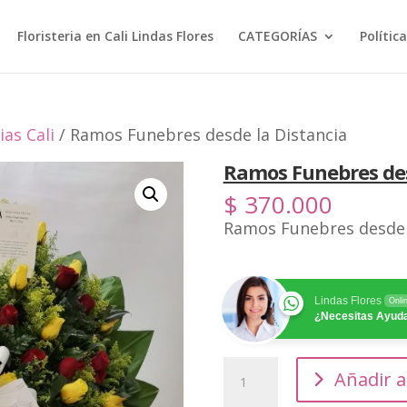
Floristeria en Cali Lindas Flores
CATEGORÍAS
Polític
as Cali
/ Ramos Funebres desde la Distancia
Ramos Funebres des
$
370.000
Ramos Funebres desde 
Lindas Flores
Onli
¿Necesitas Ayud
Ramos
Añadir a
Funebres