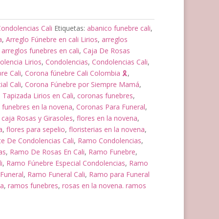
ondolencias Cali
Etiquetas:
abanico funebre cali
,
a
,
Arreglo Fúnebre en cali Lirios
,
arreglos
,
arreglos funebres en cali
,
Caja De Rosas
lencia Lirios
,
Condolencias
,
Condolencias Cali
,
re Cali
,
Corona fúnebre Cali Colombia 🎗️
,
al Cali
,
Corona Fúnebre por Siempre Mamá
,
Tapizada Lirios en Cali
,
coronas funebres
,
 funebres en la novena
,
Coronas Para Funeral
,
 caja Rosas y Girasoles
,
flores en la novena
,
a
,
flores para sepelio
,
floristerias en la novena
,
te De Condolencias Cali
,
Ramo Condolencias
,
as
,
Ramo De Rosas En Cali
,
Ramo Funebre
,
i
,
Ramo Fúnebre Especial Condolencias
,
Ramo
Funeral
,
Ramo Funeral Cali
,
Ramo para Funeral
na
,
ramos funebres
,
rosas en la novena. ramos