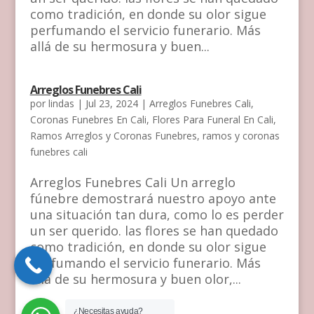
como tradición, en donde su olor sigue
perfumando el servicio funerario. Más
allá de su hermosura y buen...
Arreglos Funebres Cali
por
lindas
|
Jul 23, 2024
|
Arreglos Funebres Cali
,
Coronas Funebres En Cali
,
Flores Para Funeral En Cali
,
Ramos Arreglos y Coronas Funebres
,
ramos y coronas
funebres cali
Arreglos Funebres Cali Un arreglo
fúnebre demostrará nuestro apoyo ante
una situación tan dura, como lo es perder
un ser querido. las flores se han quedado
como tradición, en donde su olor sigue
perfumando el servicio funerario. Más
allá de su hermosura y buen olor,...
¿Necesitas ayuda?