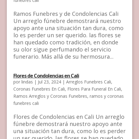
funebres cali
Ramos Funebres y de Condolencias Cali
Un arreglo fúnebre demostrará nuestro
apoyo ante una situación tan dura, como
lo es perder un ser querido. las flores se
han quedado como tradición, en donde
su olor sigue perfumando el servicio
funerario. Más allá de su hermosura...
Flores de Condolencias en Cali
por
lindas
|
Jul 23, 2024
|
Arreglos Funebres Cali
,
Coronas Funebres En Cali
,
Flores Para Funeral En Cali
,
Ramos Arreglos y Coronas Funebres
,
ramos y coronas
funebres cali
Flores de Condolencias en Cali Un arreglo
fúnebre demostrará nuestro apoyo ante
una situación tan dura, como lo es perder
un ser querido. las flores se han quedado