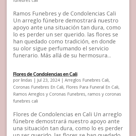
funebres cali
Ramos Funebres y de Condolencias Cali
Un arreglo fúnebre demostrará nuestro
apoyo ante una situación tan dura, como
lo es perder un ser querido. las flores se
han quedado como tradición, en donde
su olor sigue perfumando el servicio
funerario. Más allá de su hermosura...
Flores de Condolencias en Cali
por
lindas
|
Jul 23, 2024
|
Arreglos Funebres Cali
,
Coronas Funebres En Cali
,
Flores Para Funeral En Cali
,
Ramos Arreglos y Coronas Funebres
,
ramos y coronas
funebres cali
Flores de Condolencias en Cali Un arreglo
fúnebre demostrará nuestro apoyo ante
una situación tan dura, como lo es perder
un ser querido. las flores se han quedado