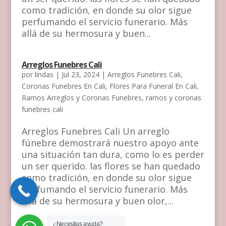
como tradición, en donde su olor sigue
perfumando el servicio funerario. Más
allá de su hermosura y buen...
Arreglos Funebres Cali
por
lindas
|
Jul 23, 2024
|
Arreglos Funebres Cali
,
Coronas Funebres En Cali
,
Flores Para Funeral En Cali
,
Ramos Arreglos y Coronas Funebres
,
ramos y coronas
funebres cali
Arreglos Funebres Cali Un arreglo
fúnebre demostrará nuestro apoyo ante
una situación tan dura, como lo es perder
un ser querido. las flores se han quedado
como tradición, en donde su olor sigue
perfumando el servicio funerario. Más
allá de su hermosura y buen olor,...
¿Necesitas ayuda?