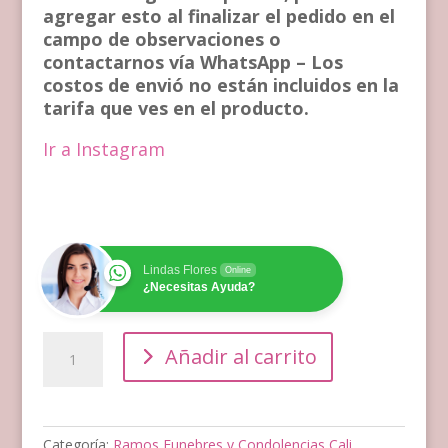
agregar esto al finalizar el pedido en el
campo de observaciones o
contactarnos vía WhatsApp – Los
costos de envió no están incluidos en la
tarifa que ves en el producto.
Ir a Instagram
Lindas Flores
Online
¿Necesitas Ayuda?
Abanico
Añadir al carrito
funebre
Domicilios
en
Cali
Categoría:
Ramos Funebres y Condolencias Cali