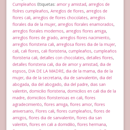
en
Cumpleaños
Etiquetas:
amor y amistad
,
arreglos de
Cali
flolres cumpleaños
,
Arreglos de flores
,
arreglos de
cantidad
flores cali
,
arreglos de flores chocolates
,
arreglos
florales dia de la mujer
,
arreglos florales enamorados
,
arreglos florales modernos
,
arreglos flores amiga
,
arreglos flores de grado
,
arreglos flores nacimiento
,
arreglos floristeria cali
,
arreglosa flores dia de la mujer
,
cali
,
cali flores
,
cali floristeria
,
cumpleaños
,
cumpleaños
floristeria cali
,
detalles con chocolates
,
detalles flores
,
detalles floristeria cali
,
dia de amor y amistad
,
dia de
espsos
,
DIA DE LA MADRE
,
dia de la mama
,
dia de la
mujer
,
dia de la secretaria
,
dia de sanvalentin
,
dia del
abogada
,
dia del abogado
,
dia del padre
,
dias san
valentin
,
domicilio floristeria
,
domicilios en cali dia de la
madre
,
domicilios floristerioas en cali
,
flores
agradecimiento
,
flores amiga
,
flores amor
,
flores
aniversario
,
Flores cali
,
flores cumpleaños
,
flores de
amigos
,
flores dia de sanvalentin
,
flores dia san
valentin
,
flores en cali a domidilio
,
flores hermana
,