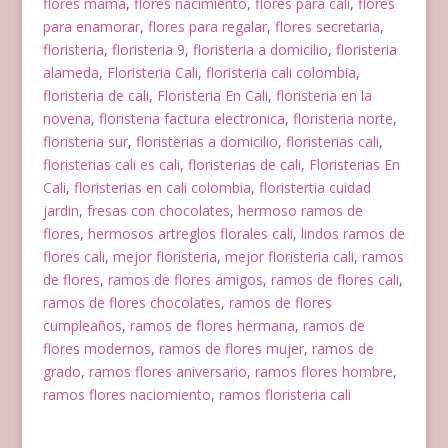
flores mama
,
flores nacimiento
,
flores para cali
,
flores
para enamorar
,
flores para regalar
,
flores secretaria
,
floristeria
,
floristeria 9
,
floristeria a domicilio
,
floristeria
alameda
,
Floristeria Cali
,
floristeria cali colombia
,
floristeria de cali
,
Floristeria En Cali
,
floristeria en la
novena
,
floristeria factura electronica
,
floristeria norte
,
floristeria sur
,
floristerias a domicilio
,
floristerias cali
,
floristerias cali es cali
,
floristerias de cali
,
Floristerias En
Cali
,
floristerias en cali colombia
,
floristertia cuidad
jardin
,
fresas con chocolates
,
hermoso ramos de
flores
,
hermosos artreglos florales cali
,
lindos ramos de
flores cali
,
mejor floristeria
,
mejor floristeria cali
,
ramos
de flores
,
ramos de flores amigos
,
ramos de flores cali
,
ramos de flores chocolates
,
ramos de flores
cumpleaños
,
ramos de flores hermana
,
ramos de
flores modernos
,
ramos de flores mujer
,
ramos de
grado
,
ramos flores aniversario
,
ramos flores hombre
,
ramos flores naciomiento
,
ramos floristeria cali