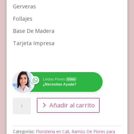
Gerveras
Follajes
Base De Madera
Tarjeta Impresa
Lindas Flores
Online
¿Necesitas Ayuda?
Ramo
Añadir al carrito
de
Flores
para
Cumpleaños
Categorías:
Floristeria en Cali
,
Ramos De Flores para