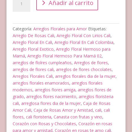
Añadir al carrito
Floral
Siempre
Junto
A
Categoría:
Arreglos Florales para Amor
Etiquetas:
Ti
Arreglo De Rosas Cali
,
Arreglo Floral Con Lirios Cali
,
cantidad
Arreglo Floral En Cali
,
Arreglo Floral En Cali Colombia
,
Arreglo Floral Exotico
,
Arreglo Floral Hermoso para
Mamá
,
Arreglo Floral Hermoso Para Mamá 02
,
arreglos de flolres cumpleaños
,
Arreglos de flores
,
arreglos de flores cali
,
arreglos de flores chocolates
,
Arreglos Florales Cali
,
arreglos florales dia de la mujer
,
arreglos florales enamorados
,
arreglos florales
modernos
,
arreglos flores amiga
,
arreglos flores de
grado
,
arreglos flores nacimiento
,
arreglos floristeria
cali
,
arreglosa flores dia de la mujer
,
Caja de Rosas
Amor Cali
,
Caja de Rosas Amor y Amistad
,
cali
,
cali
flores
,
cali floristeria
,
Canasta con frutas y vino
,
Corazón con Rosas y Chocolates
,
Corazón en rosas
para amor y amistad
,
Corazón en rosas te amo cali.