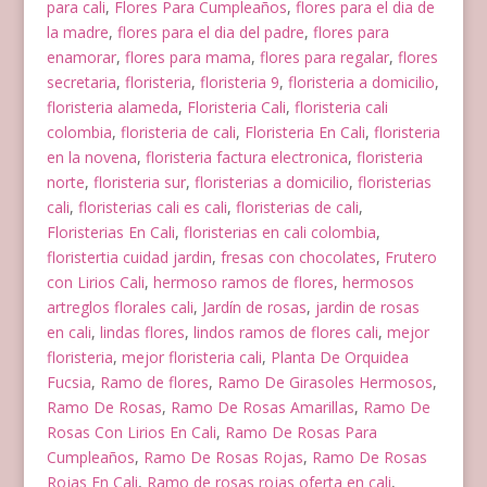
para cali
,
Flores Para Cumpleaños
,
flores para el dia de
la madre
,
flores para el dia del padre
,
flores para
enamorar
,
flores para mama
,
flores para regalar
,
flores
secretaria
,
floristeria
,
floristeria 9
,
floristeria a domicilio
,
floristeria alameda
,
Floristeria Cali
,
floristeria cali
colombia
,
floristeria de cali
,
Floristeria En Cali
,
floristeria
en la novena
,
floristeria factura electronica
,
floristeria
norte
,
floristeria sur
,
floristerias a domicilio
,
floristerias
cali
,
floristerias cali es cali
,
floristerias de cali
,
Floristerias En Cali
,
floristerias en cali colombia
,
floristertia cuidad jardin
,
fresas con chocolates
,
Frutero
con Lirios Cali
,
hermoso ramos de flores
,
hermosos
artreglos florales cali
,
Jardín de rosas
,
jardin de rosas
en cali
,
lindas flores
,
lindos ramos de flores cali
,
mejor
floristeria
,
mejor floristeria cali
,
Planta De Orquidea
Fucsia
,
Ramo de flores
,
Ramo De Girasoles Hermosos
,
Ramo De Rosas
,
Ramo De Rosas Amarillas
,
Ramo De
Rosas Con Lirios En Cali
,
Ramo De Rosas Para
Cumpleaños
,
Ramo De Rosas Rojas
,
Ramo De Rosas
Rojas En Cali
,
Ramo de rosas rojas oferta en cali
,