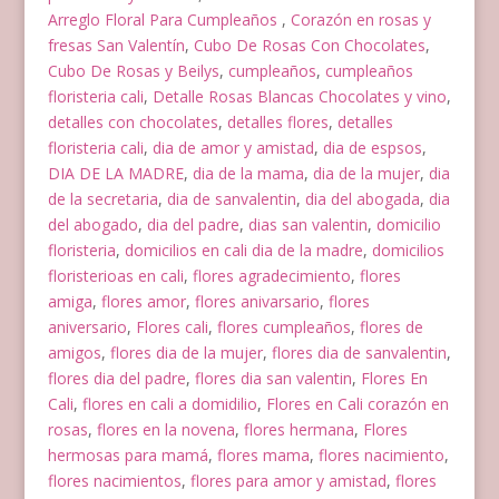
Arreglo Floral Para Cumpleaños
,
Corazón en rosas y
fresas San Valentín
,
Cubo De Rosas Con Chocolates
,
Cubo De Rosas y Beilys
,
cumpleaños
,
cumpleaños
floristeria cali
,
Detalle Rosas Blancas Chocolates y vino
,
detalles con chocolates
,
detalles flores
,
detalles
floristeria cali
,
dia de amor y amistad
,
dia de espsos
,
DIA DE LA MADRE
,
dia de la mama
,
dia de la mujer
,
dia
de la secretaria
,
dia de sanvalentin
,
dia del abogada
,
dia
del abogado
,
dia del padre
,
dias san valentin
,
domicilio
floristeria
,
domicilios en cali dia de la madre
,
domicilios
floristerioas en cali
,
flores agradecimiento
,
flores
amiga
,
flores amor
,
flores anivarsario
,
flores
aniversario
,
Flores cali
,
flores cumpleaños
,
flores de
amigos
,
flores dia de la mujer
,
flores dia de sanvalentin
,
flores dia del padre
,
flores dia san valentin
,
Flores En
Cali
,
flores en cali a domidilio
,
Flores en Cali corazón en
rosas
,
flores en la novena
,
flores hermana
,
Flores
hermosas para mamá
,
flores mama
,
flores nacimiento
,
flores nacimientos
,
flores para amor y amistad
,
flores